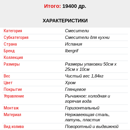
Итого:
19400 др.
ХАРАКТЕРИСТИКИ
Категория
Смесители
Субкатегория
Смесители для кухни
Страна
Испания
Бренд
Ibergrif
Коллекция
Размеры
Размеры упаковки 50см х
25см х 10см
Вес
Чистый вес 1,84кг
Цвет
Хром
Покрытие
Глянцевое
Управление
Рычажное: холодная и
горячая вода
Монтаж
Горизонтальный
Материал
Нержавеющая сталь,
латунь, пластик
Вид излива
Поворотный и выдвижной