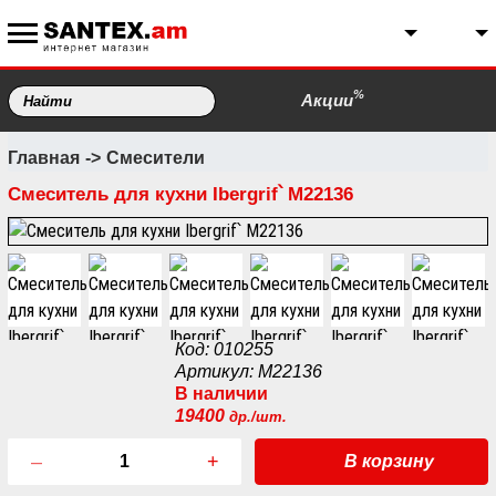
%
Акции
Главная
Смесители
Смеситель для кухни Ibergrif՝ M22136
Код: 010255
Артикул: M22136
В наличии
19400
др./шт.
–
+
В корзину