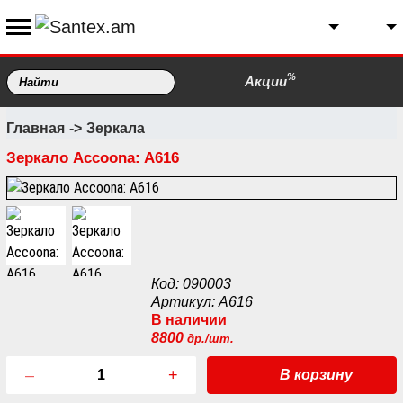
%
Акции
Главная
Зеркала
Зеркало Accoona: A616
Код: 090003
Артикул: A616
В наличии
8800
др./шт.
–
+
В корзину