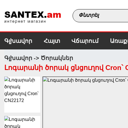
Գլխավոր
Հայտ
Վճարում
Առաք
Գլխավոր
Ծորակներ
Լոգարանի ծորակ ցնցուղով Cron՝ 