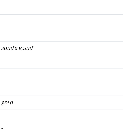
0սմ х 8,5սմ
ջուր