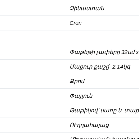
Չինաստան
Cron
Փաթեթի չափերը 32սմ х 2
Մաքուր քաշը` 2.14կգ
Քրոմ
Փայլուն
Թաթիկով՝ սառը և տաք 
ՈՒղղահայաց