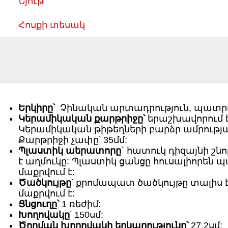
Նյութ
Հոսքի տեսակ
Երկիրը՝
Չինական արտադրություն, պատ
Կերամիկական քարթրիջը՝
երաշխավորում է
Կերամիկական թիթեղների բարձր ամրութ
Քարթրիջի չափը՝ 35մմ:
Պլաստիկ աերատորը
` հատուկ դիզայնի շն
է աղմուկը: Պլաստիկ ցանցը հուսալիորեն 
մաքրվում է:
Ծածկույթը
՝ քրոմապատ ծածկույթը տալիս 
մաքրվում է:
Ցնցուղը՝
1 ռեժիմ:
Խողովակը
՝ 150սմ:
Ծորման խողովակի երկարությունը՝
27.2սմ: