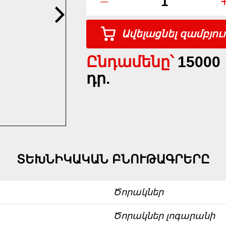
–
Ավելացնել զամբյու
Ընդամենը՝
15000
դր.
ՏԵԽՆԻԿԱԿԱՆ ԲՆՈՒԹԱԳՐԵՐԸ
Ծորակներ
Ծորակներ լոգարանի