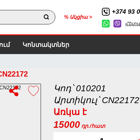
+374 93 0
% Ակցիա >
Հետ
ում
Կոնտակտներ
CN22172
Կոդ՝ 010201
Արտիկուլ՝ CN22172
Առկա է
15000
դր./հատ