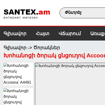
Գլխավոր
Հայտ
Վճարում
Առաք
Գլխավոր
Ծորակներ
Խոհանոցի ծորակ ցնցուղով Accoon