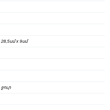
8,5սմ х 9սմ
ջուր