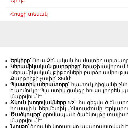
Նյութ
Հոսքի տեսակ
Երկիրը՝
Ռուս-Չինական
համատեղ արտադր
Կերամիկական քարթրիջը
՝ երաշխավորում
Կերամիկական թիթեղների բարձր ամրութ
Քարթրիջի չափը՝ 35մմ:
Պլաստիկ աերատորը
` հատուկ դիզայնի շն
է աղմուկը: Պլաստիկ ցանցը հուսալիորեն 
մաքրվում է:
Ճկուն խողովակները 1/2
՝ հագեցված են ար
հուսալի և հերմետիկ մոնտաժումը: Երկարութ
Ծածկույթը՝
քրոմապատ ծածկույթը տալիս է
մաքրվում է:
Նյութը՝
ծորակի կորպուսը
պատրաստված է էկ