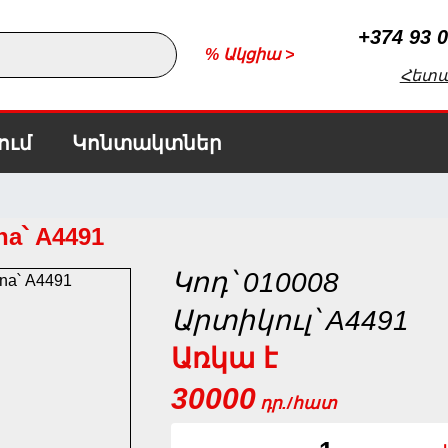
+374 93 0
% Ակցիա >
Հետ
ում
Կոնտակտներ
a՝ A4491
Կոդ՝ 010008
Արտիկուլ՝ A4491
Առկա է
30000
դր./հատ