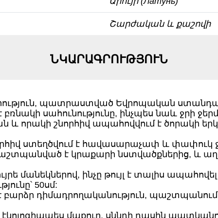
Արույր (Латунь)
Շարժական և քաշովի
ՆԿԱՐԱԳՐՈՒԹՅՈՒՆ
ություն, պատրաստված Եվրոպական ստանդա
 է բռնակի սահունությունը, ինչպես նաև ջրի
յան և որակի շնորհիվ ապահովվում է ծորակ
որհիվ ստեղծվում է հավասարաչափ և փափուկ ջրի
պաշտպանված է կրաքարի նստվածքներից, և աղտ
ույրե մանեկներով, ինչը թույլ է տալիս ապա
յունը՝ 50սմ:
 բարձր դիմադրողականություն, պաշտպանում է
ոլոգիապես մաքուր, սննդի դասին պատկանող ա