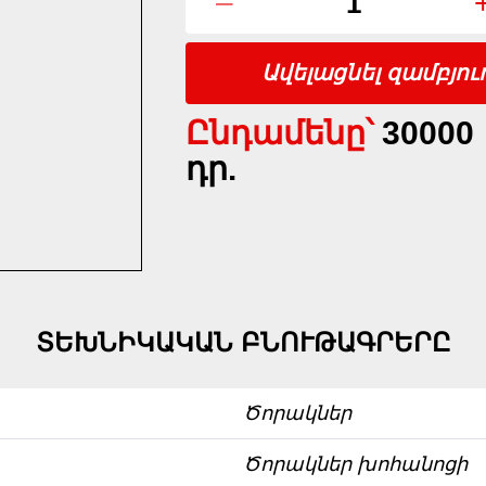
–
Ավելացնել զամբյու
Ընդամենը՝
30000
դր.
ՏԵԽՆԻԿԱԿԱՆ ԲՆՈՒԹԱԳՐԵՐԸ
Ծորակներ
Ծորակներ խոհանոցի