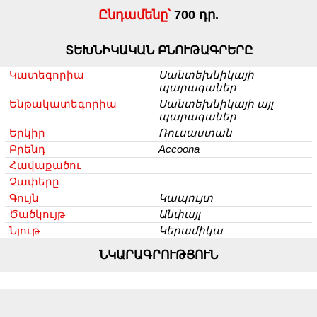
Ընդամենը՝
700 դր.
ՏԵԽՆԻԿԱԿԱՆ ԲՆՈՒԹԱԳՐԵՐԸ
Կատեգորիա
Սանտեխնիկայի
պարագաներ
Ենթակատեգորիա
Սանտեխնիկայի այլ
պարագաներ
Երկիր
Ռուսաստան
Բրենդ
Accoona
Հավաքածու
Չափերը
Գույն
Կապույտ
Ծածկույթ
Անփայլ
Նյութ
Կերամիկա
ՆԿԱՐԱԳՐՈՒԹՅՈՒՆ