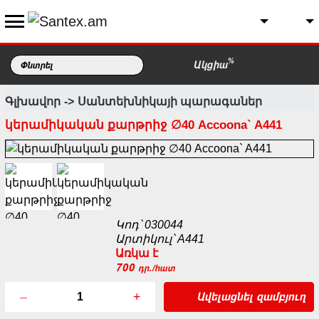
%
Ակցիա
Գլխավոր
Սանտեխնիկայի պարագաներ
կերամիկական քարթրիջ ∅40 Accoona` A441
Կոդ՝ 030044
Արտիկուլ՝ A441
Առկա է
700
դր./հատ
–
+
Ավելացնել զամբյուղ