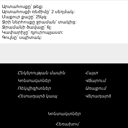
Արտահոսքը՝ թեք:
Արտահոսքի ռեժիմը՝ 2 սեղմակ:
Մաքուր քաշը՝ 25կգ:
Ջրի ներհոսքը ջրաման՝ տակից:
Ջրամանի ծավալը՝ 6լ:
Կափարիչը՝ դյուրոպլաստ:
Գույնը՝ սպիտակ:
Ընկերության մասին
Հայտ
Կոնտակտներ
Վճարում
Ռեկվիզիտներ
Առաքում
Հետադարձ կապ
Վերադարձ
Կոնտակտներ
Հեռախոս՝