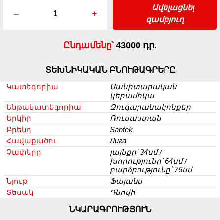
Ավելացնել
–
+
զամբյուղ
Ընդամենը՝
43000 դր.
ՏԵԽՆԻԿԱԿԱՆ ԲՆՈՒԹԱԳՐԵՐԸ
Կատեգորիա
Սանիտարական
կերամիկա
Ենթակատեգորիա
Զուգարանակոնքեր
Երկիր
Ռուսաստան
Բրենդ
Santek
Հավաքածու
Лига
Չափերը
լայնքը՝ 34սմ /
խորությունը՝ 64սմ /
բարձրությունը՝ 76սմ
Նյութ
Ֆայանս
Տեսակ
Դնովի
ՆԿԱՐԱԳՐՈՒԹՅՈՒՆ