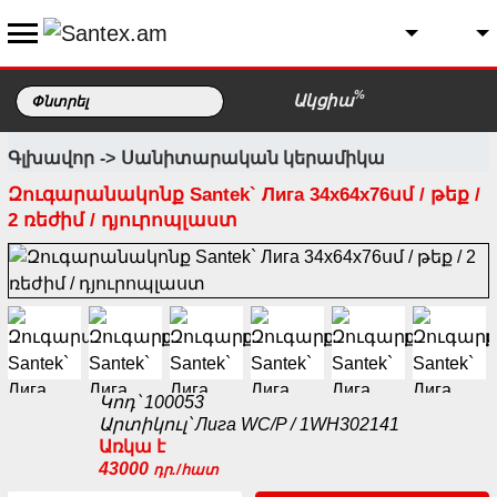
%
Ակցիա
Գլխավոր
Սանիտարական կերամիկա
Զուգարանակոնք Santek` Лига 34х64х76սմ / թեք /
2 ռեժիմ / դյուրոպլաստ
Կոդ՝ 100053
Արտիկուլ՝ Лига WC/P / 1WH302141
Առկա է
43000
դր./հատ