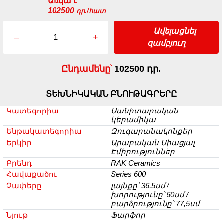
Առկա է
102500
դր./հատ
Ավելացնել
–
+
զամբյուղ
Ընդամենը՝
102500 դր.
ՏԵԽՆԻԿԱԿԱՆ ԲՆՈՒԹԱԳՐԵՐԸ
Կատեգորիա
Սանիտարական
կերամիկա
Ենթակատեգորիա
Զուգարանակոնքեր
Երկիր
Արաբական Միացյալ
Էմիրություններ
Բրենդ
RAK Ceramics
Հավաքածու
Series 600
Չափերը
լայնքը՝ 36,5սմ /
խորությունը՝ 60սմ /
բարձրությունը՝ 77,5սմ
Նյութ
Ֆարֆոր