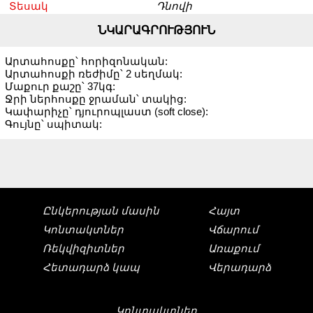
Տեսակ
Դնովի
ՆԿԱՐԱԳՐՈՒԹՅՈՒՆ
Արտահոսքը՝ հորիզոնական:
Արտահոսքի ռեժիմը՝ 2 սեղմակ:
Մաքուր քաշը՝ 37կգ:
Ջրի ներհոսքը ջրաման՝ տակից:
Կափարիչը՝ դյուրոպլաստ (soft close):
Գույնը՝ սպիտակ:
Ընկերության մասին
Հայտ
Կոնտակտներ
Վճարում
Ռեկվիզիտներ
Առաքում
Հետադարձ կապ
Վերադարձ
Կոնտակտներ