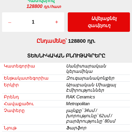
Պատվերով
128800
դր./հատ
Ավելացնել
–
+
զամբյուղ
Ընդամենը՝
128800 դր.
ՏԵԽՆԻԿԱԿԱՆ ԲՆՈՒԹԱԳՐԵՐԸ
Կատեգորիա
Սանիտարական
կերամիկա
Ենթակատեգորիա
Զուգարանակոնքեր
Երկիր
Արաբական Միացյալ
Էմիրություններ
Բրենդ
RAK Ceramics
Հավաքածու
Metropolitan
Չափերը
լայնքը՝ 34սմ /
խորությունը՝ 62սմ /
բարձրությունը՝ 80սմ
Նյութ
Ֆարֆոր