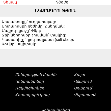
Տեսակ
Դնովի
ՆԿԱՐԱԳՐՈՒԹՅՈՒՆ
Արտահոսքը՝ ուղղահայաց:
Արտահոսքի ռեժիմը՝ 2 սեղմակ:
Մաքուր քաշը՝ 44կգ:
Ջրի ներհոսքը ջրաման՝ տակից:
Կափարիչը՝ դյուրոպլաստ (soft close):
Գույնը՝ սպիտակ:
Ընկերության մասին
Հայտ
Կոնտակտներ
Վճարում
Ռեկվիզիտներ
Առաքում
Հետադարձ կապ
Վերադարձ
Կոնտակտներ